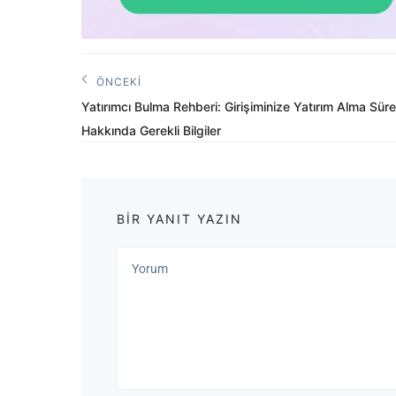
Yazı
ÖNCEKI
Önceki
gezinmesi
Yatırımcı Bulma Rehberi: Girişiminize Yatırım Alma Süre
Yazı:
Hakkında Gerekli Bilgiler
BIR YANIT YAZIN