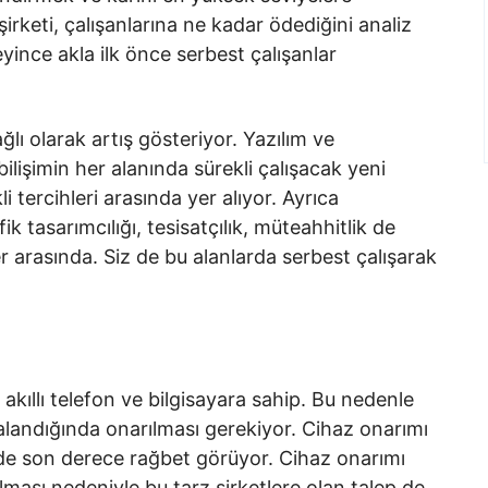
şirketi, çalışanlarına ne kadar ödediğini analiz
deyince akla ilk önce serbest çalışanlar
ğlı olarak artış gösteriyor. Yazılım ve
lişimin her alanında sürekli çalışacak yeni
kli tercihleri arasında yer alıyor. Ayrıca
 tasarımcılığı, tesisatçılık, müteahhitlik de
er arasında. Siz de bu alanlarda serbest çalışarak
ir akıllı telefon ve bilgisayara sahip. Bu nedenle
zalandığında onarılması gerekiyor. Cihaz onarımı
re’de son derece rağbet görüyor. Cihaz onarımı
olması nedeniyle bu tarz şirketlere olan talep de