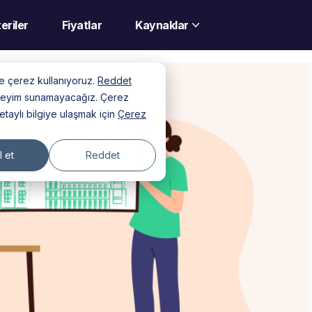
eriler
Fiyatlar
Kaynaklar
nde çerez kullanıyoruz.
Reddet
deneyim sunamayacağız. Çerez
detaylı bilgiye ulaşmak için
Çerez
 et
Reddet