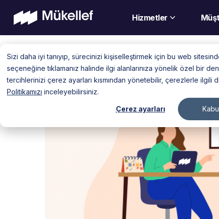
Hizmetler
Müşt
Skip
Sizi daha iyi tanıyıp, sürecinizi kişiselleştirmek için bu web sitesi
to
seçeneğine tıklamanız halinde ilgi alanlarınıza yönelik özel bir 
content
tercihlerinizi çerez ayarları kısmından yönetebilir, çerezlerle ilgili 
Politikamızı
inceleyebilirsiniz.
Çerez ayarları
Kabul