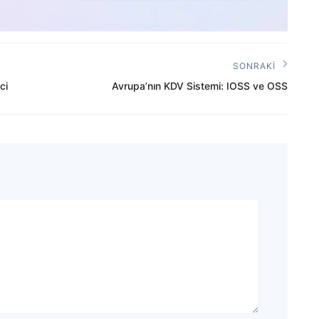
SONRAKI
Sonraki
ci
Avrupa’nın KDV Sistemi: IOSS ve OSS
Yazı: