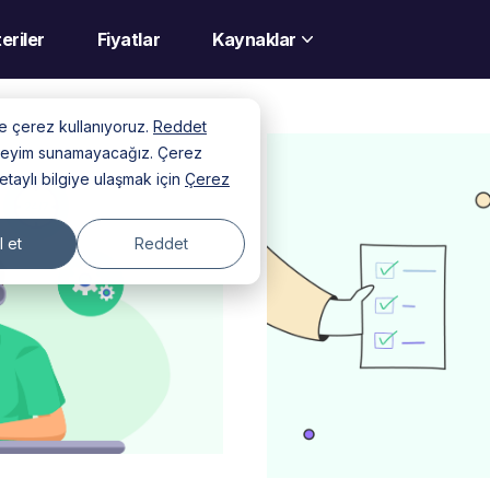
eriler
Fiyatlar
Kaynaklar
nde çerez kullanıyoruz.
Reddet
deneyim sunamayacağız. Çerez
detaylı bilgiye ulaşmak için
Çerez
 et
Reddet