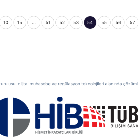
10
15
...
51
52
53
54
55
56
57
 kuruluşu, dijital muhasebe ve regülasyon teknolojileri alanında çözümler