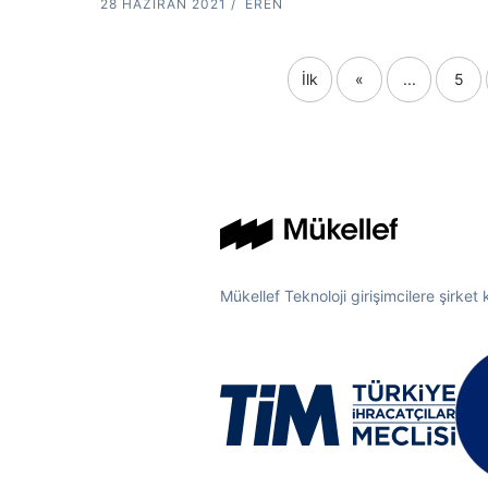
28 HAZIRAN 2021
EREN
İlk
«
...
5
Mükellef Teknoloji girişimcilere şirket