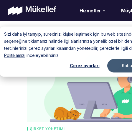
Hizmetler
Müşt
Skip
Sizi daha iyi tanıyıp, sürecinizi kişiselleştirmek için bu web sitesi
to
seçeneğine tıklamanız halinde ilgi alanlarınıza yönelik özel bir 
content
tercihlerinizi çerez ayarları kısmından yönetebilir, çerezlerle ilgili 
Politikamızı
inceleyebilirsiniz.
Çerez ayarları
Kabul
ŞIRKET YÖNETIMI