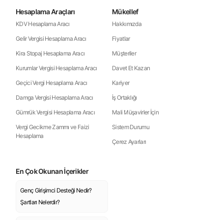
Hesaplama Araçları
Mükellef
KDV Hesaplama Aracı
Hakkımızda
Gelir Vergisi Hesaplama Aracı
Fiyatlar
Kira Stopaj Hesaplama Aracı
Müşteriler
Kurumlar Vergisi Hesaplama Aracı
Davet Et Kazan
Geçici Vergi Hesaplama Aracı
Kariyer
Damga Vergisi Hesaplama Aracı
İş Ortaklığı
Gümrük Vergisi Hesaplama Aracı
Mali Müşavirler İçin
Vergi Gecikme Zammı ve Faizi
Sistem Durumu
Hesaplama
Çerez Ayarları
En Çok Okunan İçerikler
Genç Girişimci Desteği Nedir?
Şartları Nelerdir?