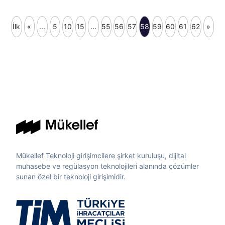
İlk
«
...
5
10
15
...
55
56
57
58
59
60
61
62
»
Mükellef Teknoloji girişimcilere şirket kuruluşu, dijital
muhasebe ve regülasyon teknolojileri alanında çözümler
sunan özel bir teknoloji girişimidir.