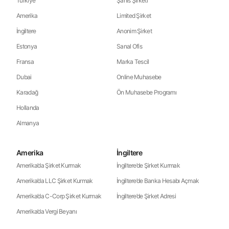
Türkiye
Şahıs Şirketi
Amerika
Limited Şirket
İngiltere
Anonim Şirket
Estonya
Sanal Ofis
Fransa
Marka Tescil
Dubai
Online Muhasebe
Karadağ
Ön Muhasebe Programı
Hollanda
Almanya
Amerika
İngiltere
Amerika’da Şirket Kurmak
İngiltere’de Şirket Kurmak
Amerika’da LLC Şirket Kurmak
İngiltere’de Banka Hesabı Açmak
Amerika’da C-Corp Şirket Kurmak
İngiltere’de Şirket Adresi
Amerika’da Vergi Beyanı