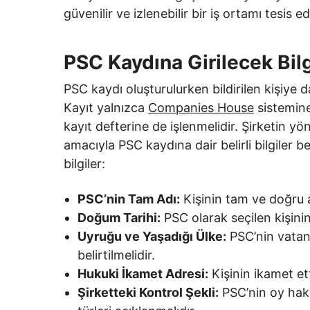
güvenilir ve izlenebilir bir iş ortamı tesis edi
PSC Kaydına Girilecek Bilg
PSC kaydı oluşturulurken bildirilen kişiye dai
Kayıt yalnızca
Companies House
sistemine
kayıt defterine de işlenmelidir. Şirketin y
amacıyla PSC kaydına dair belirli bilgiler bel
bilgiler:
PSC’nin Tam Adı:
Kişinin tam ve doğru ad
Doğum Tarihi:
PSC olarak seçilen kişinin
Uyruğu ve Yaşadığı Ülke:
PSC’nin vatand
belirtilmelidir.
Hukuki İkamet Adresi:
Kişinin ikamet ett
Şirketteki Kontrol Şekli:
PSC’nin oy hakkı