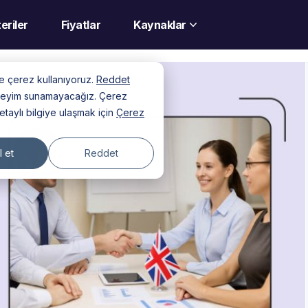
eriler
Fiyatlar
Kaynaklar
nde çerez kullanıyoruz.
Reddet
deneyim sunamayacağız. Çerez
detaylı bilgiye ulaşmak için
Çerez
 et
Reddet