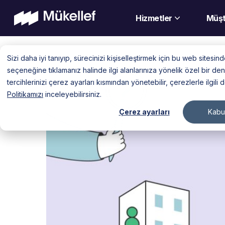
Hizmetler
Müşt
Skip
Sizi daha iyi tanıyıp, sürecinizi kişiselleştirmek için bu web sitesi
to
seçeneğine tıklamanız halinde ilgi alanlarınıza yönelik özel bir 
content
tercihlerinizi çerez ayarları kısmından yönetebilir, çerezlerle ilgili 
Politikamızı
inceleyebilirsiniz.
Çerez ayarları
Kabul