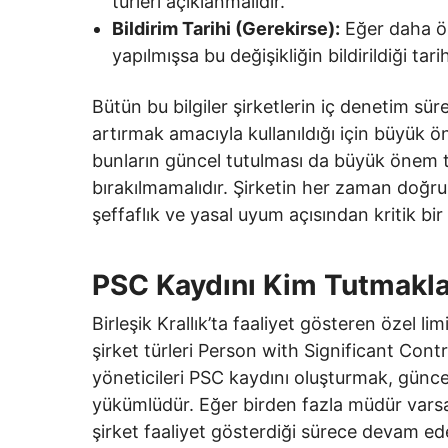
türleri açıklanmalıdır.
Bildirim Tarihi (Gerekirse):
Eğer daha ön
yapılmışsa bu değişikliğin bildirildiği tar
Bütün bu bilgiler şirketlerin iç denetim sür
artırmak amacıyla kullanıldığı için büyük ö
bunların güncel tutulması da büyük önem taş
bırakılmamalıdır. Şirketin her zaman doğru
şeffaflık ve yasal uyum açısından kritik bi
PSC Kaydını Kim Tutmakl
Birleşik Krallık’ta faaliyet gösteren özel lim
şirket türleri Person with Significant Cont
yöneticileri PSC kaydını oluşturmak, günce
yükümlüdür. Eğer birden fazla müdür varsa
şirket faaliyet gösterdiği sürece devam ed