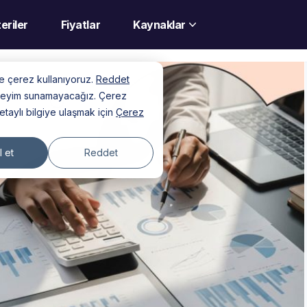
eriler
Fiyatlar
Kaynaklar
nde çerez kullanıyoruz.
Reddet
deneyim sunamayacağız. Çerez
detaylı bilgiye ulaşmak için
Çerez
 et
Reddet