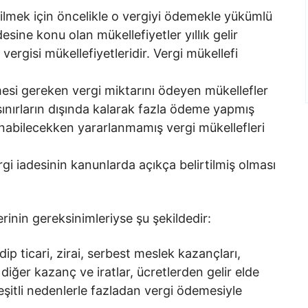
bilmek için öncelikle o vergiyi ödemekle yükümlü
esine konu olan mükellefiyetler yıllık gelir
vergisi mükellefiyetleridir. Vergi mükellefi
si gereken vergi miktarını ödeyen mükellefler
sınırların dışında kalarak fazla ödeme yapmış
lanabilecekken yararlanmamış vergi mükellefleri
gi iadesinin kanunlarda açıkça belirtilmiş olması
lerinin gereksinimleriyse şu şekildedir:
ip ticari, zirai, serbest meslek kazançları,
ğer kazanç ve iratlar, ücretlerden gelir elde
eşitli nedenlerle fazladan vergi ödemesiyle