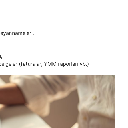
 beyannameleri,
,
 belgeler (faturalar, YMM raporları vb.)