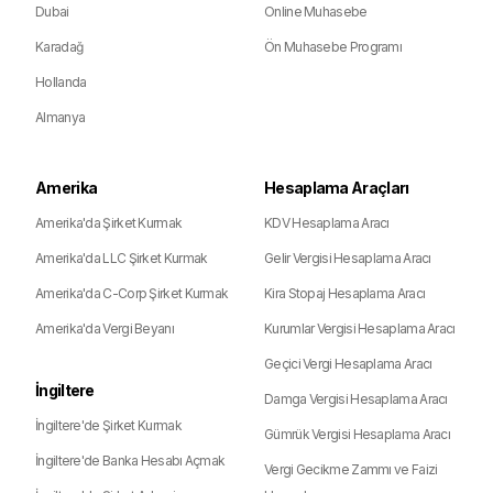
Dubai
Online Muhasebe
Karadağ
Ön Muhasebe Programı
Hollanda
Almanya
Amerika
Hesaplama Araçları
Amerika'da Şirket Kurmak
KDV Hesaplama Aracı
Amerika'da LLC Şirket Kurmak
Gelir Vergisi Hesaplama Aracı
Amerika'da C-Corp Şirket Kurmak
Kira Stopaj Hesaplama Aracı
Amerika'da Vergi Beyanı
Kurumlar Vergisi Hesaplama Aracı
Geçici Vergi Hesaplama Aracı
İngiltere
Damga Vergisi Hesaplama Aracı
İngiltere'de Şirket Kurmak
Gümrük Vergisi Hesaplama Aracı
İngiltere'de Banka Hesabı Açmak
Vergi Gecikme Zammı ve Faizi