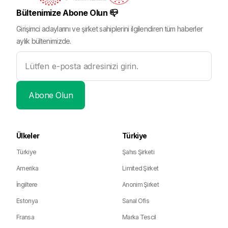
Bültenimize Abone Olun 📪
Girişimci adaylarını ve şirket sahiplerini ilgilendiren tüm haberler
aylık bültenimizde.
Ülkeler
Türkiye
Türkiye
Şahıs Şirketi
Amerika
Limited Şirket
İngiltere
Anonim Şirket
Estonya
Sanal Ofis
Fransa
Marka Tescil