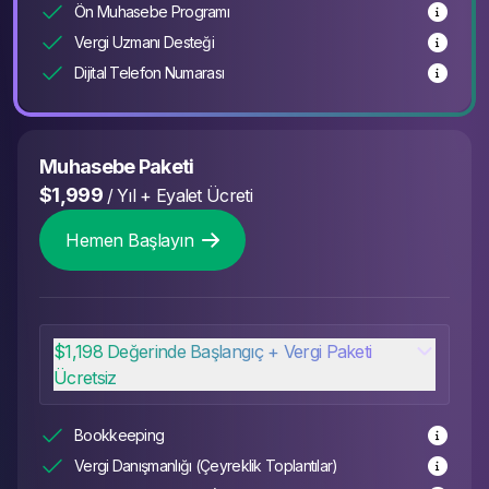
Ön Muhasebe Programı
Vergi Uzmanı Desteği
Dijital Telefon Numarası
Muhasebe Paketi
$1,999
/
Yıl + Eyalet Ücreti
Hemen Başlayın
$1,198 Değerinde Başlangıç + Vergi Paketi
Ücretsiz
Bookkeeping
Vergi Danışmanlığı (Çeyreklik Toplantılar)