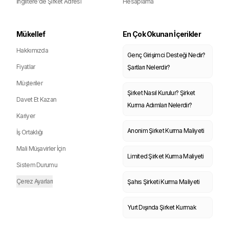
İngiltere'de Şirket Adresi
Hesaplama
Mükellef
En Çok Okunan İçerikler
Hakkımızda
Genç Girişimci Desteği Nedir?
Fiyatlar
Şartları Nelerdir?
Müşteriler
Şirket Nasıl Kurulur? Şirket
Davet Et Kazan
Kurma Adımları Nelerdir?
Kariyer
Anonim Şirket Kurma Maliyeti
İş Ortaklığı
Mali Müşavirler İçin
Limited Şirket Kurma Maliyeti
Sistem Durumu
Çerez Ayarları
Şahıs Şirketi Kurma Maliyeti
Yurt Dışında Şirket Kurmak