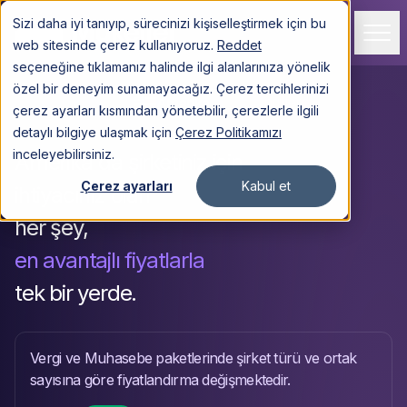
Sizi daha iyi tanıyıp, sürecinizi kişiselleştirmek için bu
Giriş Yapın
web sitesinde çerez kullanıyoruz.
Reddet
seçeneğine tıklamanız halinde ilgi alanlarınıza yönelik
özel bir deneyim sunamayacağız. Çerez tercihlerinizi
Hizmetler
İngiltere
Türkiye
Amerika
çerez ayarları kısmından yönetebilir, çerezlerle ilgili
detaylı bilgiye ulaşmak için
Çerez Politikamızı
TÜRKİYE
inceleyebilirsiniz.
Amerika'da şirketiniz için
Çerez ayarları
Kabul et
ihtiyacınız olan
AMERİKA
her şey,
İNGİLTERE
en avantajlı fiyatlarla
DİĞER
tek bir yerde.
Müşteriler
Vergi ve Muhasebe paketlerinde şirket türü ve ortak
Fiyatlar
sayısına göre fiyatlandırma değişmektedir.