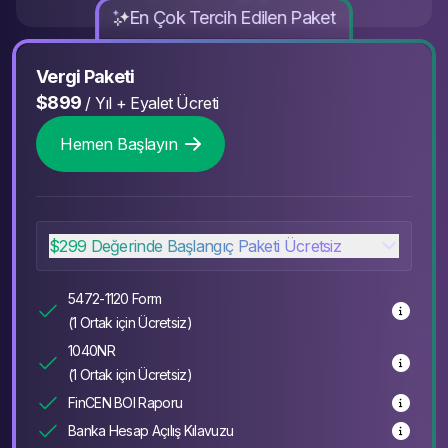
En Çok Tercih Edilen Paket
Vergi Paketi
$899
/
Yıl + Eyalet Ücreti
Hemen Başlayın
$299 Değerinde Başlangıç Paketi Ücretsiz
5472-1120 Form
(1 Ortak için Ücretsiz)
1040NR
(1 Ortak için Ücretsiz)
FinCEN BOI Raporu
Banka Hesap Açılış Kılavuzu