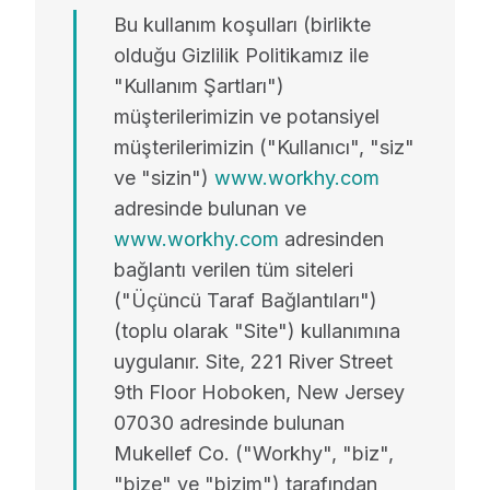
Kaynaklar
Bu kullanım koşulları (birlikte
olduğu Gizlilik Politikamız ile
Destek:
0 (850) 255 08 26
"Kullanım Şartları")
müşterilerimizin ve potansiyel
müşterilerimizin ("Kullanıcı", "siz"
Mükellef Mobil ile
Mükellef
artık şirketiniz cebinizde!
ve "sizin")
www.workhy.com
ön muha
Uygulamayı İndirin
Robom'
adresinde bulunan ve
www.workhy.com
adresinden
bağlantı verilen tüm siteleri
("Üçüncü Taraf Bağlantıları")
(toplu olarak "Site") kullanımına
uygulanır. Site, 221 River Street
9th Floor Hoboken, New Jersey
07030 adresinde bulunan
Mukellef Co. ("Workhy", "biz",
"bize" ve "bizim") tarafından