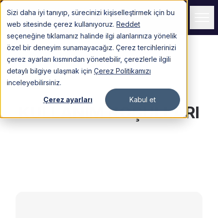
Sizi daha iyi tanıyıp, sürecinizi kişiselleştirmek için bu
Giriş Yapın
web sitesinde çerez kullanıyoruz.
Reddet
seçeneğine tıklamanız halinde ilgi alanlarınıza yönelik
özel bir deneyim sunamayacağız. Çerez tercihlerinizi
Hizmetler
çerez ayarları kısmından yönetebilir, çerezlerle ilgili
detaylı bilgiye ulaşmak için
Çerez Politikamızı
TÜRKİYE
inceleyebilirsiniz.
Çerez ayarları
Kabul et
AMERİKA
KULLANIM KOŞULLARI
İNGİLTERE
DİĞER
Müşteriler
Fiyatlar