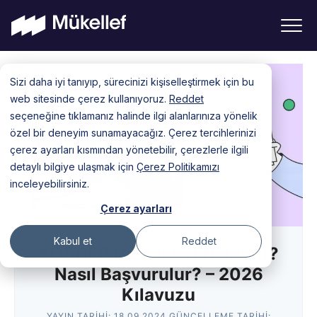
Skip
Sizi daha iyi tanıyıp, sürecinizi kişiselleştirmek için bu
to
web sitesinde çerez kullanıyoruz.
Reddet
content
seçeneğine tıklamanız halinde ilgi alanlarınıza yönelik
özel bir deneyim sunamayacağız. Çerez tercihlerinizi
çerez ayarları kısmından yönetebilir, çerezlerle ilgili
detaylı bilgiye ulaşmak için
Çerez Politikamızı
inceleyebilirsiniz.
Çerez ayarları
Kabul et
Reddet
KOSGEB Destekleri Nelerdir?
Nasıl Başvurulur? – 2026
Kılavuzu
YAYIN TARIHI:
18.09.2024
GÜNCELLEME TARIHI: