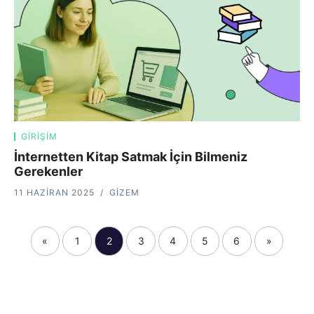
GIRIŞIM
İnternetten Kitap Satmak İçin Bilmeniz
Gerekenler
11 HAZIRAN 2025
GIZEM
«
1
2
3
4
5
6
»