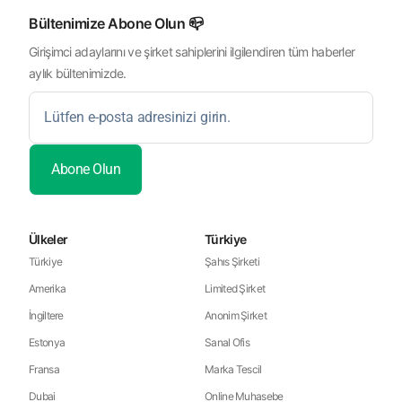
Bültenimize Abone Olun 📪
Girişimci adaylarını ve şirket sahiplerini ilgilendiren tüm haberler
aylık bültenimizde.
Ülkeler
Türkiye
Türkiye
Şahıs Şirketi
Amerika
Limited Şirket
İngiltere
Anonim Şirket
Estonya
Sanal Ofis
Fransa
Marka Tescil
Dubai
Online Muhasebe