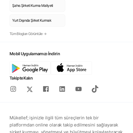
Şahıs Şirketi Kurma Maliyeti
Yurt Dışında Şirket Kurmak
Tüm Blogları Görüntüle →
Mobil Uygulamamızı İndirin
Takipte Kalın
Instagram
Facebook
Linkedin
Youtube
Tiktok
X
Mükellef; işinizle ilgili tüm süreçlerin tek bir
platformdan online olarak takip edilmesini sağlayarak
şirket kurmayı, yönetmeyi ve büyütmeyi kolaylaştıracak