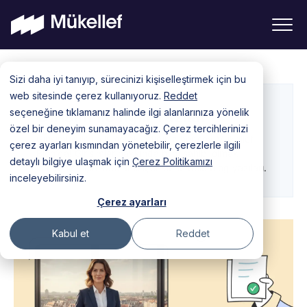
Skip
Sizi daha iyi tanıyıp, sürecinizi kişiselleştirmek için bu
to
web sitesinde çerez kullanıyoruz.
Reddet
content
seçeneğine tıklamanız halinde ilgi alanlarınıza yönelik
Girişim ile İlgili Yazılar
özel bir deneyim sunamayacağız. Çerez tercihlerinizi
Girişimler ile ilgili merak ettiğiniz her şey Mükellef
çerez ayarları kısmından yönetebilir, çerezlerle ilgili
Blog’da! Girişimler hakkında bilgi sahibi olmak
detaylı bilgiye ulaşmak için
Çerez Politikamızı
isteyenler için kapsamlı içeriklerle dolu blog yazıları.
inceleyebilirsiniz.
Çerez ayarları
Kabul et
Reddet