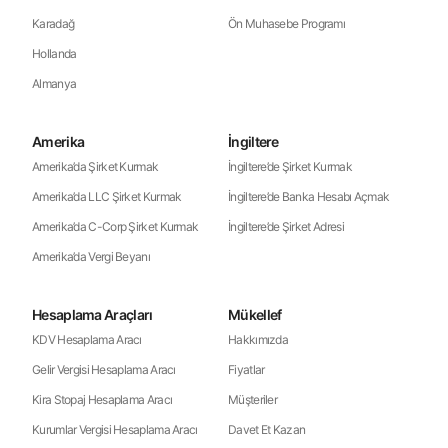
Karadağ
Ön Muhasebe Programı
Hollanda
Almanya
Amerika
İngiltere
Amerika’da Şirket Kurmak
İngiltere’de Şirket Kurmak
Amerika’da LLC Şirket Kurmak
İngiltere’de Banka Hesabı Açmak
Amerika’da C-Corp Şirket Kurmak
İngiltere’de Şirket Adresi
Amerika’da Vergi Beyanı
Hesaplama Araçları
Mükellef
KDV Hesaplama Aracı
Hakkımızda
Gelir Vergisi Hesaplama Aracı
Fiyatlar
Kira Stopaj Hesaplama Aracı
Müşteriler
Kurumlar Vergisi Hesaplama Aracı
Davet Et Kazan