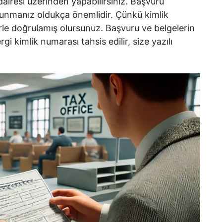
dairesi üzerinden yapabilirsiniz. Başvuru
k sunmanız oldukça önemlidir. Çünkü kimlik
erle doğrulamış olursunuz. Başvuru ve belgelerin
i kimlik numarası tahsis edilir, size yazılı