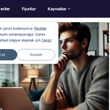
eriler
Fiyatlar
Kaynaklar
nde çerez kullanıyoruz.
Reddet
deneyim sunamayacağız. Çerez
detaylı bilgiye ulaşmak için
Çerez
 et
Reddet