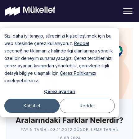
Skip
Sizi daha iyi tanıyıp, sürecinizi kişiselleştirmek için bu
to
web sitesinde çerez kullanıyoruz.
Reddet
content
seçeneğine tıklamanız halinde ilgi alanlarınıza yönelik
özel bir deneyim sunamayacağız. Çerez tercihlerinizi
çerez ayarları kısmından yönetebilir, çerezlerle ilgili
detaylı bilgiye ulaşmak için
Çerez Politikamızı
inceleyebilirsiniz.
Çerez ayarları
Kabul et
Reddet
B2B, B2C ve C2C Nedir?
Aralarındaki Farklar Nelerdir?
YAYIN TARIHI:
03.11.2022
GÜNCELLEME TARIHI:
16.08.2024