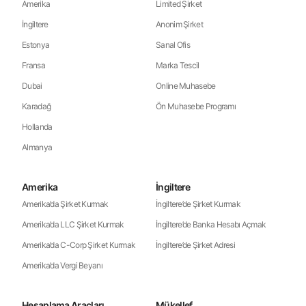
Amerika
Limited Şirket
İngiltere
Anonim Şirket
Estonya
Sanal Ofis
Fransa
Marka Tescil
Dubai
Online Muhasebe
Karadağ
Ön Muhasebe Programı
Hollanda
Almanya
Amerika
İngiltere
Amerika’da Şirket Kurmak
İngiltere’de Şirket Kurmak
Amerika’da LLC Şirket Kurmak
İngiltere’de Banka Hesabı Açmak
Amerika’da C-Corp Şirket Kurmak
İngiltere’de Şirket Adresi
Amerika’da Vergi Beyanı
Hesaplama Araçları
Mükellef