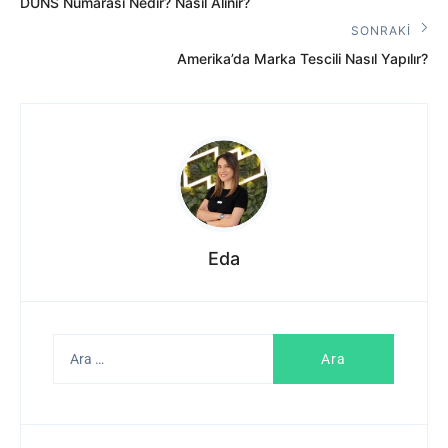
Önceki
gezinmesi
DUNS Numarası Nedir? Nasıl Alınır?
Yazı:
SONRAKI
Sonraki
Amerika’da Marka Tescili Nasıl Yapılır?
Yazı:
Eda
Arama: