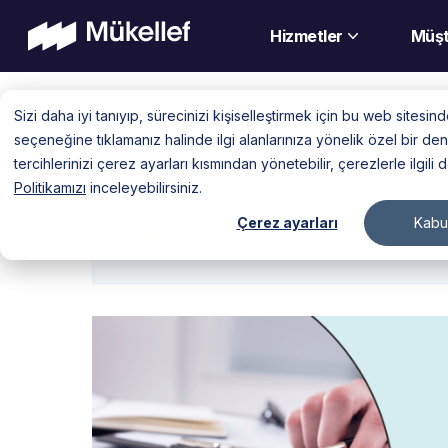
Hizmetler
Müşt
Skip
Sizi daha iyi tanıyıp, sürecinizi kişiselleştirmek için bu web sitesi
to
seçeneğine tıklamanız halinde ilgi alanlarınıza yönelik özel bir 
content
tercihlerinizi çerez ayarları kısmından yönetebilir, çerezlerle ilgili 
Politikamızı
inceleyebilirsiniz.
Gizem
Çerez ayarları
Kabul