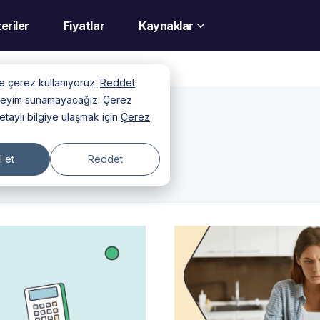
eriler
Fiyatlar
Kaynaklar
nde çerez kullanıyoruz.
Reddet
deneyim sunamayacağız. Çerez
detaylı bilgiye ulaşmak için
Çerez
 et
Reddet