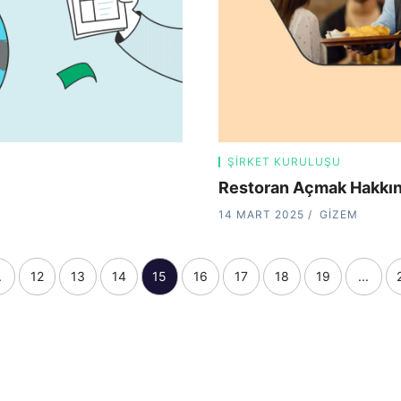
ŞIRKET KURULUŞU
Restoran Açmak Hakkın
14 MART 2025
GIZEM
.
12
13
14
15
16
17
18
19
...