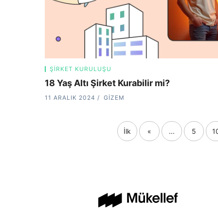
ŞIRKET KURULUŞU
18 Yaş Altı Şirket Kurabilir mi?
11 ARALIK 2024
GIZEM
İlk
«
...
5
1