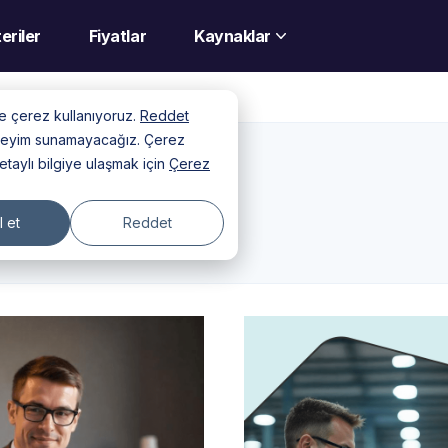
eriler
Fiyatlar
Kaynaklar
nde çerez kullanıyoruz.
Reddet
deneyim sunamayacağız. Çerez
detaylı bilgiye ulaşmak için
Çerez
 et
Reddet