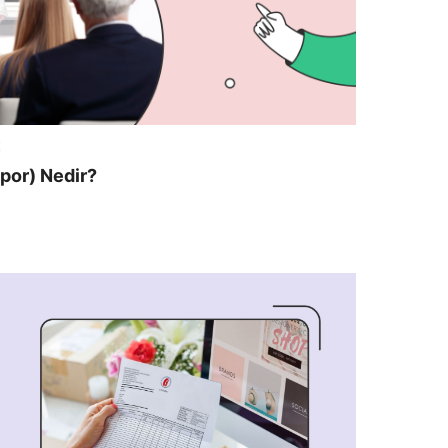
K
apor) Nedir?