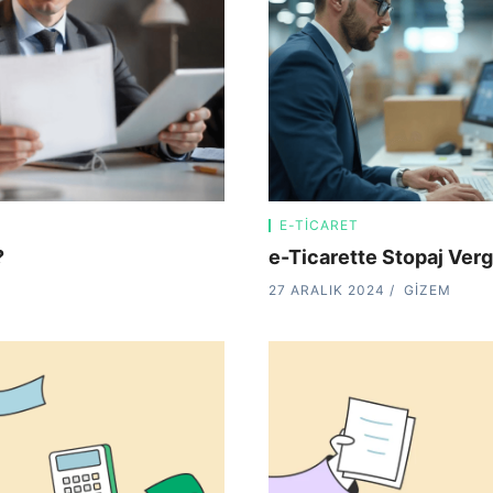
E-TICARET
?
e-Ticarette Stopaj Verg
27 ARALIK 2024
GIZEM