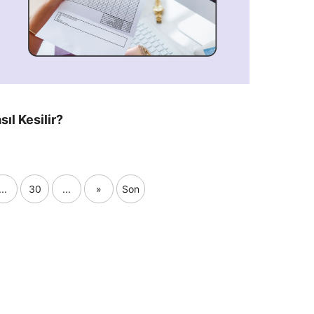
sıl Kesilir?
...
30
...
»
Son