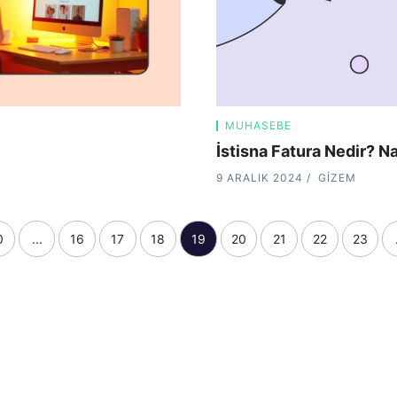
MUHASEBE
İstisna Fatura Nedir? Na
9 ARALIK 2024
GIZEM
0
...
16
17
18
19
20
21
22
23