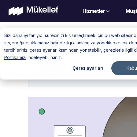
Hizmetler
Müşt
Skip
Sizi daha iyi tanıyıp, sürecinizi kişiselleştirmek için bu web sitesi
to
seçeneğine tıklamanız halinde ilgi alanlarınıza yönelik özel bir 
content
tercihlerinizi çerez ayarları kısmından yönetebilir, çerezlerle ilgili 
Politikamızı
inceleyebilirsiniz.
Gizem
Çerez ayarları
Kabul