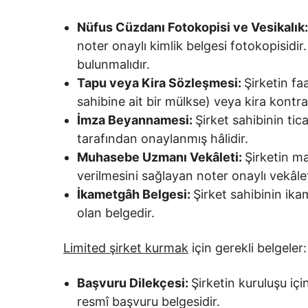
Nüfus Cüzdanı Fotokopisi ve Vesikalık
noter onaylı kimlik belgesi fotokopisidir.
bulunmalıdır.
Tapu veya Kira Sözleşmesi:
Şirketin fa
sahibine ait bir mülkse) veya kira kontrat
İmza Beyannamesi:
Şirket sahibinin tic
tarafından onaylanmış hâlidir.
Muhasebe Uzmanı Vekâleti:
Şirketin ma
verilmesini sağlayan noter onaylı vekâlet
İkametgâh Belgesi:
Şirket sahibinin ika
olan belgedir.
Limited şirket kurmak
için gerekli belgeler
Başvuru Dilekçesi:
Şirketin kuruluşu içi
resmî başvuru belgesidir.