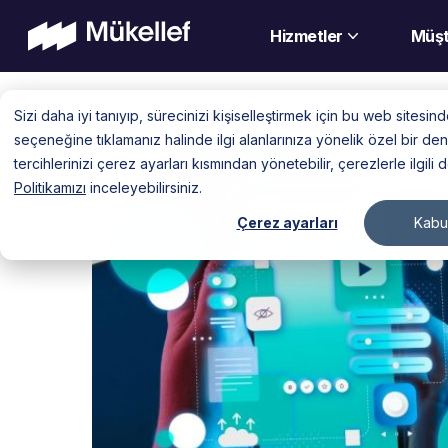
Hizmetler
Müşt
Skip
Sizi daha iyi tanıyıp, sürecinizi kişiselleştirmek için bu web sitesi
to
seçeneğine tıklamanız halinde ilgi alanlarınıza yönelik özel bir 
content
tercihlerinizi çerez ayarları kısmından yönetebilir, çerezlerle ilgili 
Politikamızı
inceleyebilirsiniz.
Çerez ayarları
Kabul