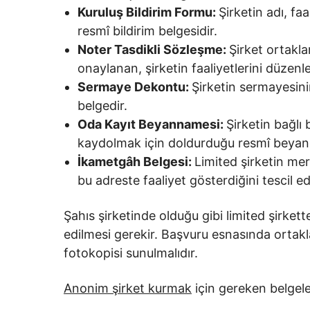
Kuruluş Bildirim Formu:
Şirketin adı, faa
resmî bildirim belgesidir.
Noter Tasdikli Sözleşme:
Şirket ortakl
onaylanan, şirketin faaliyetlerini düzenl
Sermaye Dekontu:
Şirketin sermayesini
belgedir.
Oda Kayıt Beyannamesi:
Şirketin bağlı
kaydolmak için doldurduğu resmî beyan
İkametgâh Belgesi:
Limited şirketin mer
bu adreste faaliyet gösterdiğini tescil e
Şahıs şirketinde olduğu gibi limited şirkette
edilmesi gerekir. Başvuru esnasında ortakla
fotokopisi sunulmalıdır.
Anonim şirket kurmak
için gereken belgel