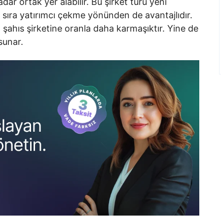
kadar ortak yer alabilir. Bu şirket türü yeni
ı sıra yatırımcı çekme yönünden de avantajlıdır.
, şahıs şirketine oranla daha karmaşıktır. Yine de
sunar.