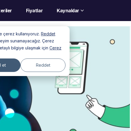
eriler
Fiyatlar
Kaynaklar
nde çerez kullanıyoruz.
Reddet
deneyim sunamayacağız. Çerez
detaylı bilgiye ulaşmak için
Çerez
 et
Reddet