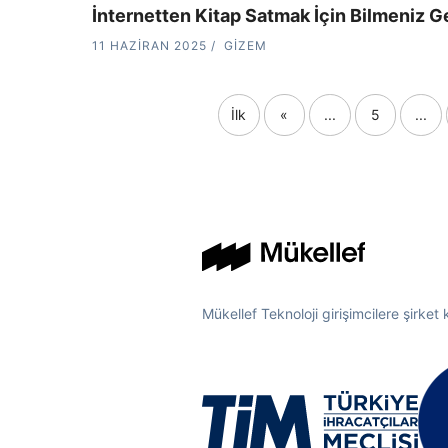
İnternetten Kitap Satmak İçin Bilmeniz G
11 HAZIRAN 2025
GIZEM
İlk
«
...
5
...
Mükellef Teknoloji girişimcilere şirket