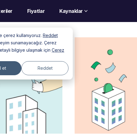
eriler
Fiyatlar
Kaynaklar
nde çerez kullanıyoruz.
Reddet
deneyim sunamayacağız. Çerez
detaylı bilgiye ulaşmak için
Çerez
 et
Reddet