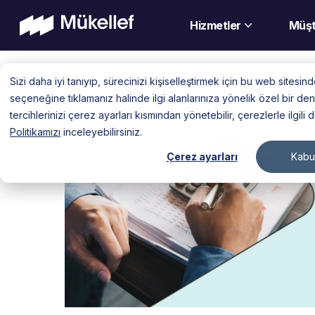
Hizmetler
Müşt
Skip
Sizi daha iyi tanıyıp, sürecinizi kişiselleştirmek için bu web sitesi
to
seçeneğine tıklamanız halinde ilgi alanlarınıza yönelik özel bir 
content
tercihlerinizi çerez ayarları kısmından yönetebilir, çerezlerle ilgili 
Politikamızı
inceleyebilirsiniz.
Çerez ayarları
Kabul