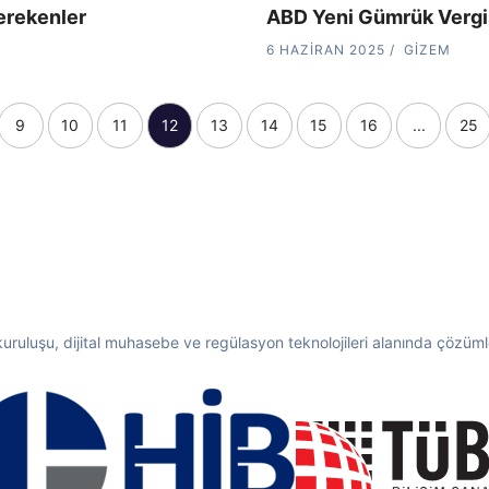
erekenler
ABD Yeni Gümrük Vergisi
6 HAZIRAN 2025
GIZEM
9
10
11
12
13
14
15
16
...
25
 kuruluşu, dijital muhasebe ve regülasyon teknolojileri alanında çözümler