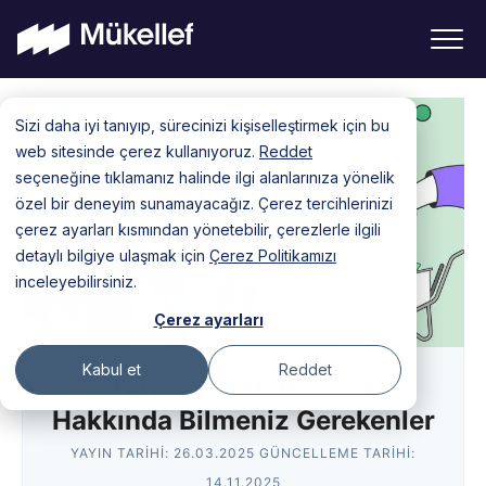
Skip
Sizi daha iyi tanıyıp, sürecinizi kişiselleştirmek için bu
to
web sitesinde çerez kullanıyoruz.
Reddet
content
seçeneğine tıklamanız halinde ilgi alanlarınıza yönelik
özel bir deneyim sunamayacağız. Çerez tercihlerinizi
çerez ayarları kısmından yönetebilir, çerezlerle ilgili
detaylı bilgiye ulaşmak için
Çerez Politikamızı
inceleyebilirsiniz.
Çerez ayarları
Kabul et
Reddet
Tarım Şirketi Kurmak
Hakkında Bilmeniz Gerekenler
YAYIN TARIHI:
26.03.2025
GÜNCELLEME TARIHI:
14.11.2025