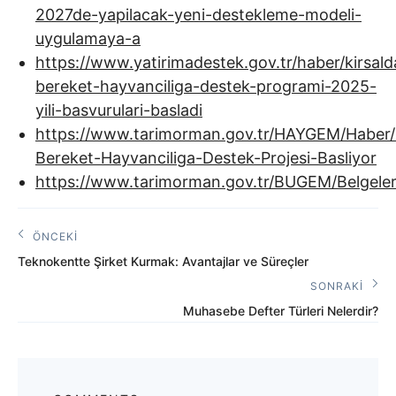
2027de-yapilacak-yeni-destekleme-modeli-
uygulamaya-a
https://www.yatirimadestek.gov.tr/haber/kirsald
bereket-hayvanciliga-destek-programi-2025-
yili-basvurulari-basladi
https://www.tarimorman.gov.tr/HAYGEM/Haber/
Bereket-Hayvanciliga-Destek-Projesi-Basliyor
https://www.tarimorman.gov.tr/BUGEM/Belge
Yazı
ÖNCEKI
Önceki
gezinmesi
Teknokentte Şirket Kurmak: Avantajlar ve Süreçler
Yazı:
SONRAKI
Sonraki
Muhasebe Defter Türleri Nelerdir?
Yazı: