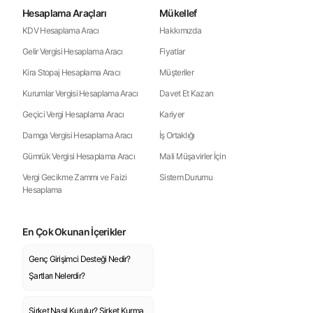
Hesaplama Araçları
Mükellef
KDV Hesaplama Aracı
Hakkımızda
Gelir Vergisi Hesaplama Aracı
Fiyatlar
Kira Stopaj Hesaplama Aracı
Müşteriler
Kurumlar Vergisi Hesaplama Aracı
Davet Et Kazan
Geçici Vergi Hesaplama Aracı
Kariyer
Damga Vergisi Hesaplama Aracı
İş Ortaklığı
Gümrük Vergisi Hesaplama Aracı
Mali Müşavirler İçin
Vergi Gecikme Zammı ve Faizi
Sistem Durumu
Hesaplama
En Çok Okunan İçerikler
Genç Girişimci Desteği Nedir?
Şartları Nelerdir?
Şirket Nasıl Kurulur? Şirket Kurma