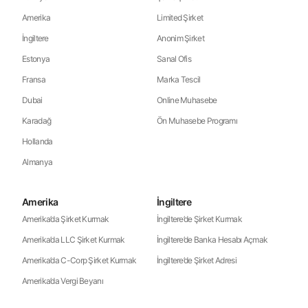
Amerika
Limited Şirket
İngiltere
Anonim Şirket
Estonya
Sanal Ofis
Fransa
Marka Tescil
Dubai
Online Muhasebe
Karadağ
Ön Muhasebe Programı
Hollanda
Almanya
Amerika
İngiltere
Amerika’da Şirket Kurmak
İngiltere’de Şirket Kurmak
Amerika’da LLC Şirket Kurmak
İngiltere’de Banka Hesabı Açmak
Amerika’da C-Corp Şirket Kurmak
İngiltere’de Şirket Adresi
Amerika’da Vergi Beyanı